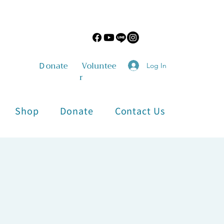
​Ｄonate
Voluntee
Log In
r
Shop
Donate
Contact Us