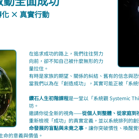
 啟動全面成功
轉化 × 真實行動
在追求成功的路上，我們往往努力
向前，卻不知自己被什麼無形的力
量拉住。
有時是家族的期望、關係的糾結、舊有的信念與恐
當我們以為在「創造成功」，其實可能正被「系統
鑽石人生初階課程
是一堂以「系統觀 Systemic T
坊。
邀請你從全新的視角——
從個人到整體、從家庭到
重新檢視「成功」的真實定義，並以系統排列的創
命發展的盲點與未竟之事
，讓你突破慣性、喚醒覺
生命的意義與價值。