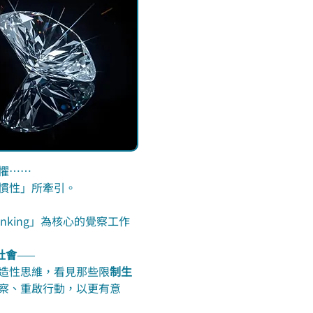
懼……
慣性」所牽引。
hinking」為核心的覺察工作
社會
——
造性思維，看見那些限
制生
察、重啟行動，以更有意