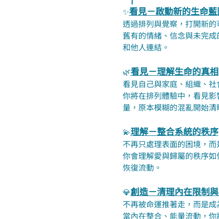
看見－啟動新的生命藍
✨
透過排列與覺察，打開新的
舊有的情緒、信念與未完成
和他人連結。
看見－理解生命的真相
🌿
看見自己與家庭、組織、社
你將在排列體驗中，看見影
量，原本模糊的混亂開始清
理解－整合系統的秩序
💫
不再只處理表面的困境，而
你會理解愛與歸屬的秩序如
恢復流動。
創造－清理內在限制與
💎
不再被命運推著走，而是成
當內在整合、能量流動，你