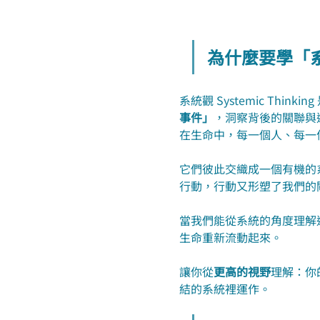
為什麼要學「系
系統觀 Systemic Thinki
事件」
，洞察背後的關聯與
在生命中，每一個人、每一
它們彼此交織成一個有機的
行動，行動又形塑了我們的
當我們能從系統的角度理解
生命重新流動起來。
讓你從
更高的視野
理解：你
結的系統裡運作。