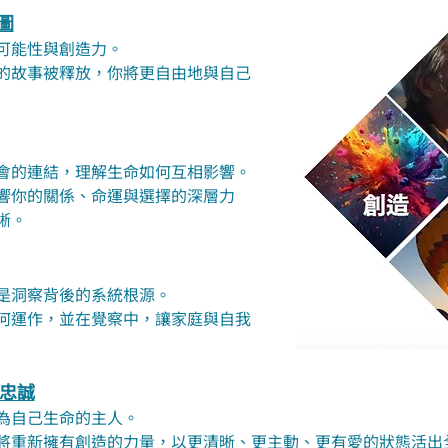
圖
可能性與創造力。
的故事被釋放，你將更自由地與自己
會的連結，理解生命如何互相影響。
響你的關係、命運與選擇的深層力
晰。
是洞察背後的系統根源。
何運作，並在覺察中，讓家庭與自我
忠誠
為自己生命的主人。
將重新擁有創造的力量，以更清晰、更主動、更有愛的狀態活出